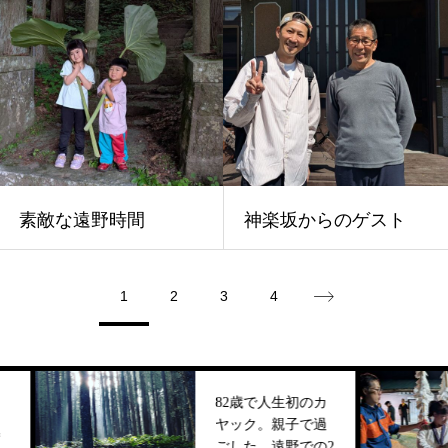
素敵な遠野時間
神楽坂からのゲスト
1
2
3
4
82歳で人生初のカ
ヤック。親子で過
ごした、遠野での2