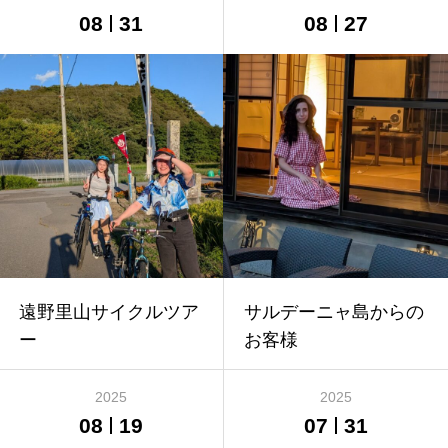
08
31
08
27
遠野里山サイクルツア
サルデーニャ島からの
ー
お客様
2025
2025
08
19
07
31