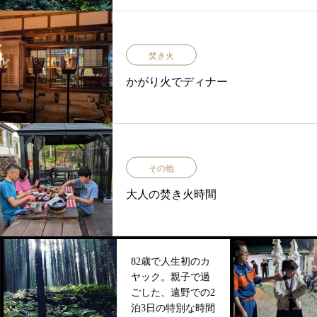
焚き火
かがり火でディナー
その他
大人の焚き火時間
82歳で人生初のカ
ヤック。親子で過
ごした、遠野での2
泊3日の特別な時間
2