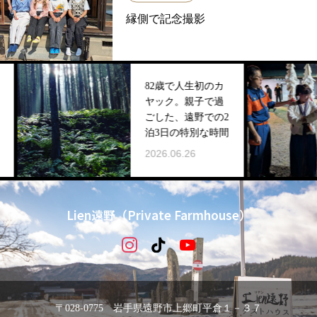
縁側で記念撮影
82歳で人生初のカ
ヤック。親子で過
ごした、遠野での2
泊3日の特別な時間
2026.06.26
Lien遠野（Private Farmhouse）
〒028-0775 岩手県遠野市上郷町平倉１－３７