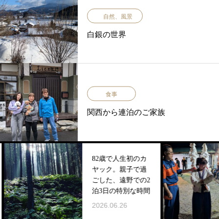
自然、風景
白銀の世界
食事
関西から連泊のご家族
82歳で人生初のカ
ヤック。親子で過
遠
ごした、遠野での2
学
泊3日の特別な時間
202
2026.06.26