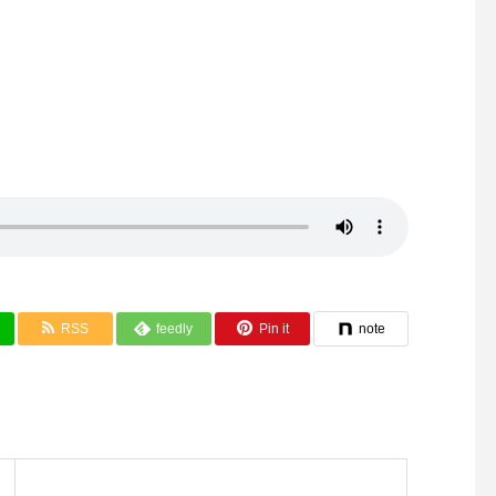
RSS
feedly
Pin it
note