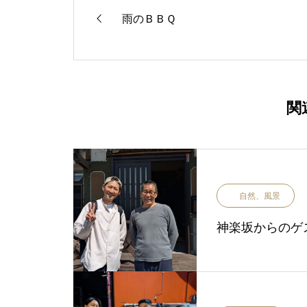
雨のＢＢＱ
関
自然、風景
神楽坂からのゲ