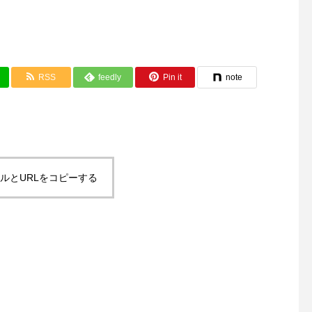
RSS
feedly
Pin it
note
ルとURLをコピーする