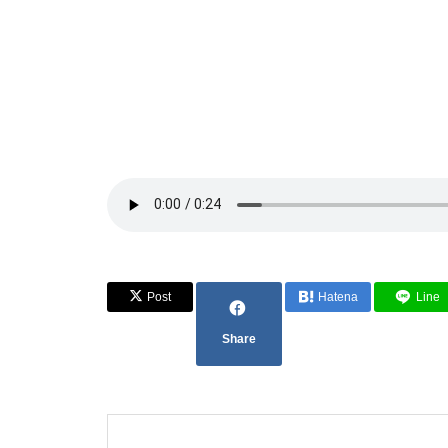
Post
Hatena
Line
Share