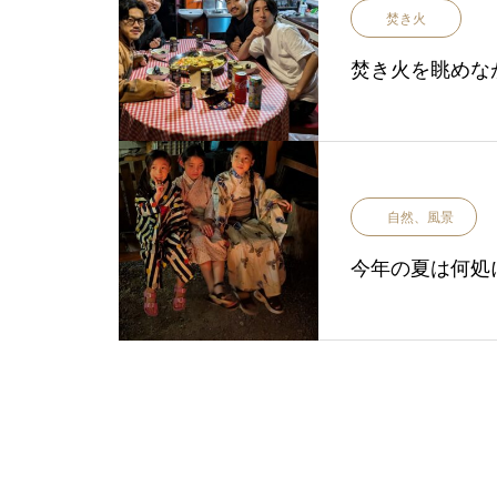
焚き火
焚き火を眺めな
自然、風景
今年の夏は何処