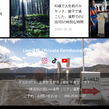
82歳で人生初のカ
ヤック。親子で過
ごした、遠野での2
泊3日の特別な時間
2026.06.26
Lien遠野（Private Farmhouse）
〒028-0775 岩手県遠野市上郷町平倉１－３７
一棟貸切の宿Lien遠野（リアン遠野）
ご予約・お問い合わせ： 080-2830-3747